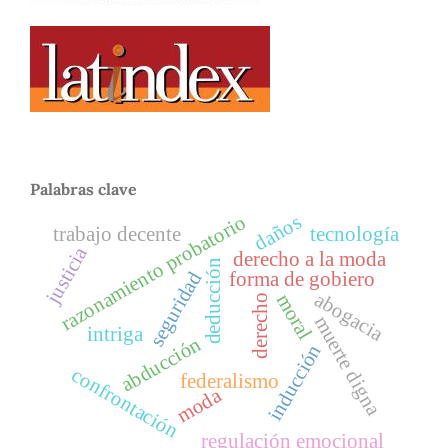
Palabras clave
daños
razonamiento probatorio
trabajo decente
tecnología
justicia
derecho a la moda
deducción
seguridad
forma de gobiero
abogacia
moral
derecho
muerte digna
intriga
abducción
inducción
confrontación
federalismo
moda
regulación emocional