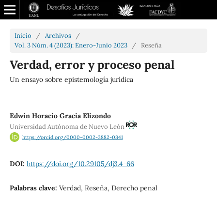
Inicio
/
Archivos
/
Vol. 3 Núm. 4 (2023): Enero-Junio 2023
/
Reseña
Verdad, error y proceso penal
Un ensayo sobre epistemología jurídica
Edwin Horacio Gracia Elizondo
Universidad Autónoma de Nuevo León
https://orcid.org/0000-0002-3882-0341
DOI:
https://doi.org/10.29105/dj3.4-66
Palabras clave:
Verdad, Reseña, Derecho penal