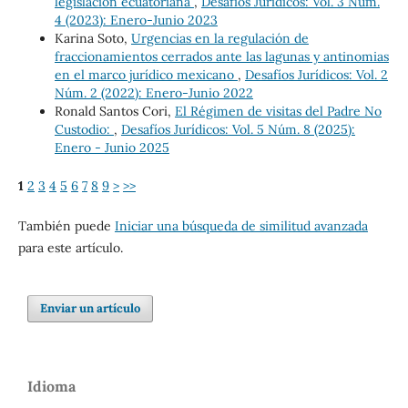
legislación ecuatoriana
,
Desafíos Jurídicos: Vol. 3 Núm.
4 (2023): Enero-Junio 2023
Karina Soto,
Urgencias en la regulación de
fraccionamientos cerrados ante las lagunas y antinomias
en el marco jurídico mexicano
,
Desafíos Jurídicos: Vol. 2
Núm. 2 (2022): Enero-Junio 2022
Ronald Santos Cori,
El Régimen de visitas del Padre No
Custodio:
,
Desafíos Jurídicos: Vol. 5 Núm. 8 (2025):
Enero - Junio 2025
1
2
3
4
5
6
7
8
9
>
>>
También puede
Iniciar una búsqueda de similitud avanzada
para este artículo.
Enviar un artículo
Idioma