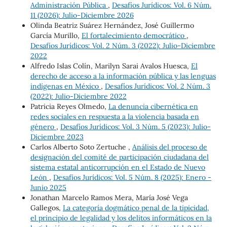
Administración Pública
,
Desafíos Jurídicos: Vol. 6 Núm.
11 (2026): Julio-Diciembre 2026
Olinda Beatriz Suárez Hernández, José Guillermo
García Murillo,
El fortalecimiento democrático
,
Desafíos Jurídicos: Vol. 2 Núm. 3 (2022): Julio-Diciembre
2022
Alfredo Islas Colín, Marilyn Sarai Avalos Huesca,
El
derecho de acceso a la información pública y las lenguas
indígenas en México
,
Desafíos Jurídicos: Vol. 2 Núm. 3
(2022): Julio-Diciembre 2022
Patricia Reyes Olmedo,
La denuncia cibernética en
redes sociales en respuesta a la violencia basada en
género
,
Desafíos Jurídicos: Vol. 3 Núm. 5 (2023): Julio-
Diciembre 2023
Carlos Alberto Soto Zertuche ,
Análisis del proceso de
designación del comité de participación ciudadana del
sistema estatal anticorrupción en el Estado de Nuevo
León
,
Desafíos Jurídicos: Vol. 5 Núm. 8 (2025): Enero -
Junio 2025
Jonathan Marcelo Ramos Mera, María José Vega
Gallegos,
La categoría dogmático penal de la tipicidad,
el principio de legalidad y los delitos informáticos en la