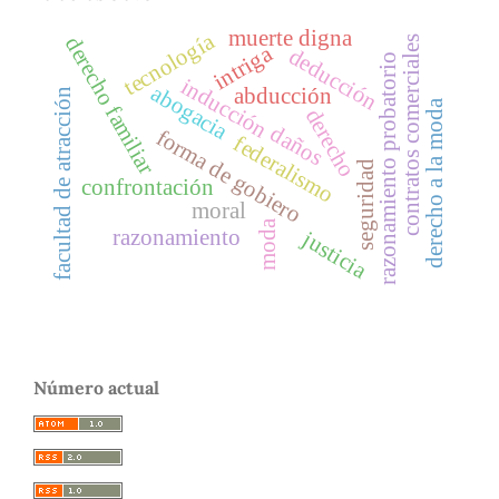
muerte digna
tecnología
derecho familiar
contratos comerciales
intriga
deducción
razonamiento probatorio
inducción
abogacia
abducción
facultad de atracción
derecho a la moda
derecho
daños
forma de gobiero
federalismo
seguridad
confrontación
moral
moda
razonamiento
justicia
Número actual