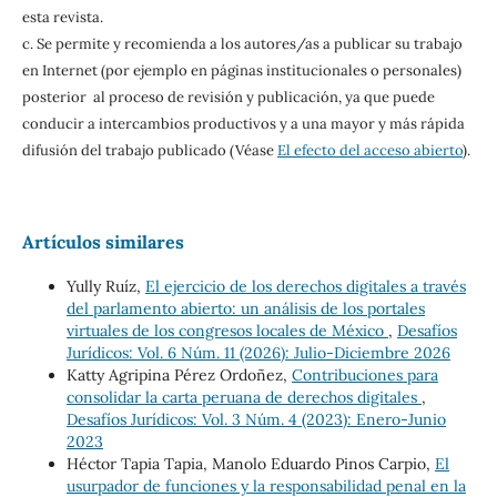
esta revista.
c. Se permite y recomienda a los autores/as a publicar su trabajo
en Internet (por ejemplo en páginas institucionales o personales)
posterior al proceso de revisión y publicación, ya que puede
conducir a intercambios productivos y a una mayor y más rápida
difusión del trabajo publicado (Véase
El efecto del acceso abierto
).
Artículos similares
Yully Ruíz,
El ejercicio de los derechos digitales a través
del parlamento abierto: un análisis de los portales
virtuales de los congresos locales de México
,
Desafíos
Jurídicos: Vol. 6 Núm. 11 (2026): Julio-Diciembre 2026
Katty Agripina Pérez Ordoñez,
Contribuciones para
consolidar la carta peruana de derechos digitales
,
Desafíos Jurídicos: Vol. 3 Núm. 4 (2023): Enero-Junio
2023
Héctor Tapia Tapia, Manolo Eduardo Pinos Carpio,
El
usurpador de funciones y la responsabilidad penal en la