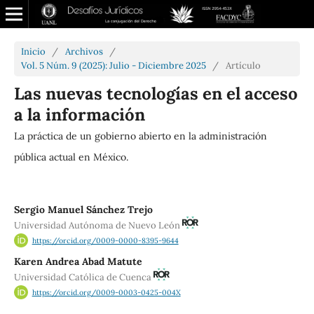
Inicio
/
Archivos
/
Vol. 5 Núm. 9 (2025): Julio - Diciembre 2025
/
Artículo
Las nuevas tecnologías en el acceso
a la información
La práctica de un gobierno abierto en la administración
pública actual en México.
Sergio Manuel Sánchez Trejo
Universidad Autónoma de Nuevo León
https://orcid.org/0009-0000-8395-9644
Karen Andrea Abad Matute
Universidad Católica de Cuenca
https://orcid.org/0009-0003-0425-004X