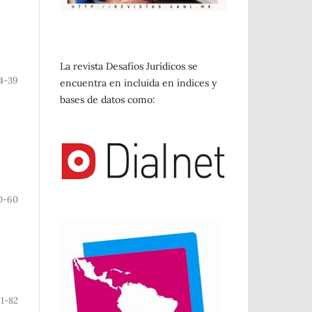
La revista Desafíos Jurídicos se
4-39
encuentra en incluida en índices y
bases de datos como:
0-60
1-82