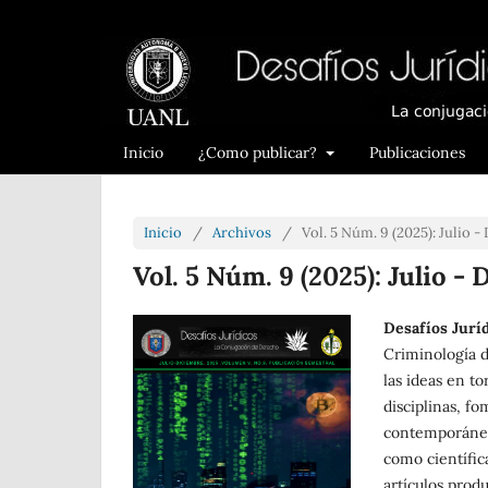
Inicio
¿Como publicar?
Publicaciones
Inicio
/
Archivos
/
Vol. 5 Núm. 9 (2025): Julio 
Vol. 5 Núm. 9 (2025): Julio -
Desafíos Jurí
Criminología 
las ideas en t
disciplinas, fo
contemporáneos
como científic
artículos produ