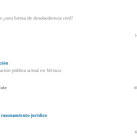
o ¿una forma de desobediencia civil?
1
ción
ación pública actual en México.
tute
4
l razonamiento jurídico
6