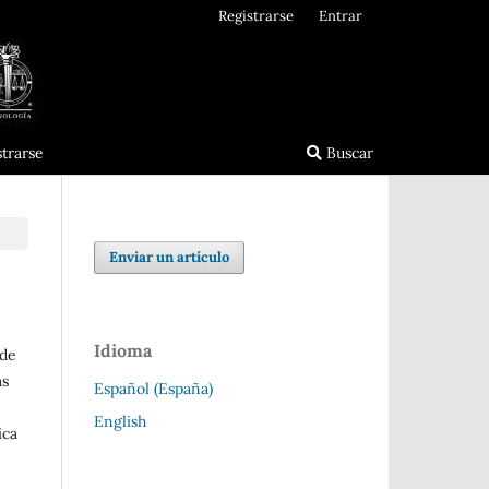
Registrarse
Entrar
strarse
Buscar
Enviar un artículo
Idioma
 de
as
Español (España)
English
ica