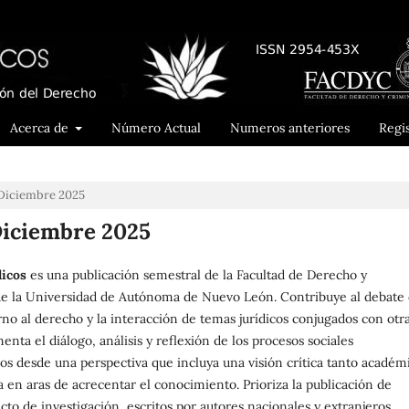
Acerca de
Número Actual
Numeros anteriores
Regi
- Diciembre 2025
 Diciembre 2025
dicos
es una publicación semestral de la Facultad de Derecho y
de la Universidad de Autónoma de Nuevo León. Contribuye al debate
orno al derecho y la interacción de temas jurídicos conjugados con otr
menta el diálogo, análisis y reflexión de los procesos sociales
 desde una perspectiva que incluya una visión crítica tanto académ
a en aras de acrecentar el conocimiento. Prioriza la publicación de
cto de investigación, escritos por autores nacionales y extranjeros.