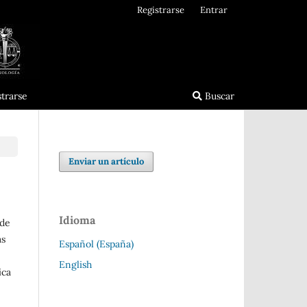
Registrarse
Entrar
strarse
Buscar
Enviar un artículo
Idioma
 de
as
Español (España)
English
ica