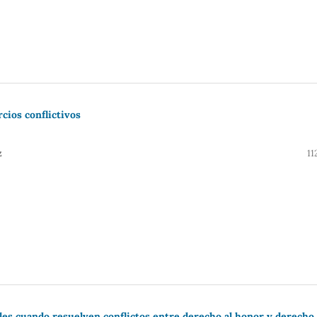
cios conflictivos
z
11
es cuando resuelven conflictos entre derecho al honor y derecho 