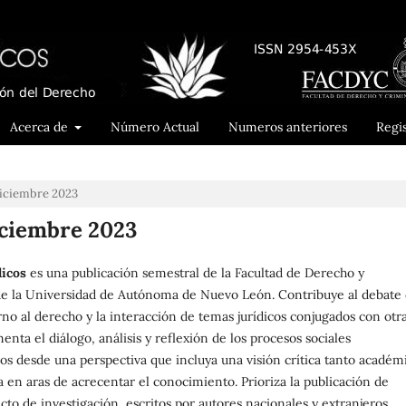
Acerca de
Número Actual
Numeros anteriores
Regi
-Diciembre 2023
Diciembre 2023
dicos
es una publicación semestral de la Facultad de Derecho y
de la Universidad de Autónoma de Nuevo León. Contribuye al debate
orno al derecho y la interacción de temas jurídicos conjugados con otr
menta el diálogo, análisis y reflexión de los procesos sociales
 desde una perspectiva que incluya una visión crítica tanto académ
a en aras de acrecentar el conocimiento. Prioriza la publicación de
cto de investigación, escritos por autores nacionales y extranjeros.