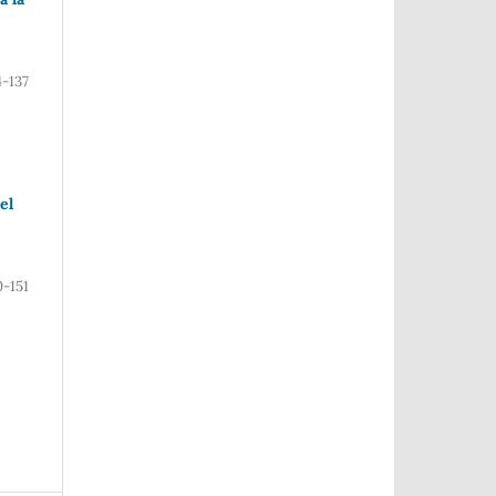
4-137
el
0-151