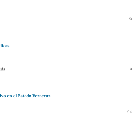
5
dicas
eda
7
tivo en el Estado Veracruz
94