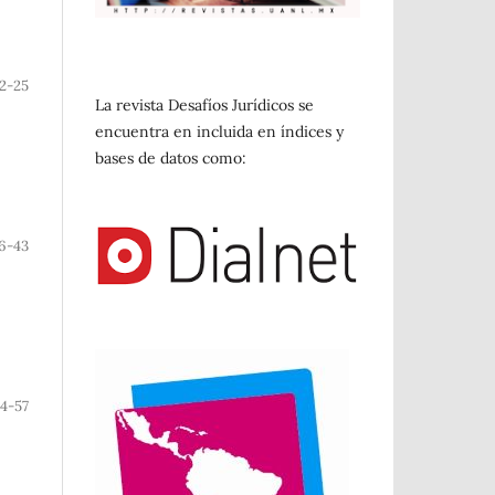
12-25
La revista Desafíos Jurídicos se
encuentra en incluida en índices y
bases de datos como:
6-43
4-57