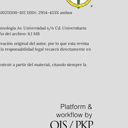
41510211500-102 ISSN: 2954-453X ambos
minología Av. Universidad s/n Cd. Universitaria
ño del archivo: 6.1 MB
eación original del autor, por lo que esta revista
 y la responsabilidad legal recaerá directamente en
struir a partir del material, citando siempre la