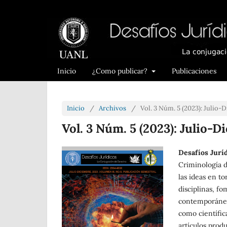
Inicio
¿Como publicar?
Publicaciones
Inicio
/
Archivos
/
Vol. 3 Núm. 5 (2023): Julio
Vol. 3 Núm. 5 (2023): Julio-
Desafíos Jurí
Criminología 
las ideas en t
disciplinas, fo
contemporáneos
como científic
artículos produ