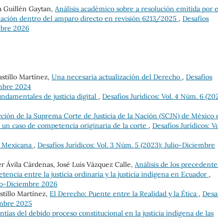
a Guillén Gaytan,
Análisis académico sobre a resolución emitida por e
 Nación dentro del amparo directo en revisión 6213/2025
,
Desafíos
embre 2026
stillo Martínez,
Una necesaria actualización del Derecho
,
Desafíos
iembre 2024
ndamentales de justicia digital
,
Desafíos Jurídicos: Vol. 4 Núm. 6 (20
cción de la Suprema Corte de Justicia de la Nación (SCJN) de México 
e un caso de competencia originaria de la corte
,
Desafíos Jurídicos: Vo
a Mexicana
,
Desafíos Jurídicos: Vol. 3 Núm. 5 (2023): Julio-Diciembre
r Ávila Cárdenas, José Luis Vázquez Calle,
Análisis de los precedente
encia entre la justicia ordinaria y la justicia indígena en Ecuador
,
ulio-Diciembre 2026
tillo Martínez,
El Derecho: Puente entre la Realidad y la Ética
,
Desa
iembre 2025
ntías del debido proceso constitucional en la justicia indígena de las