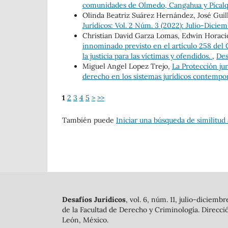
comunidades de Olmedo, Cangahua y Pical
Olinda Beatriz Suárez Hernández, José Guil
Jurídicos: Vol. 2 Núm. 3 (2022): Julio-Dicie
Christian David Garza Lomas, Edwin Horaci
innominado previsto en el artículo 258 del
la justicia para las víctimas y ofendidos.
,
Des
Miguel Angel Lopez Trejo,
La Protección jur
derecho en los sistemas jurídicos contemp
1
2
3
4
5
>
>>
También puede
Iniciar una búsqueda de similitud
Desafíos Jurídicos
, vol. 6, núm. 11, julio-dicie
de la Facultad de Derecho y Criminología. Direcció
León, México.