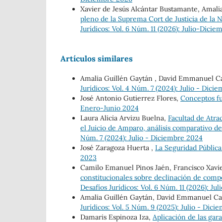
Xavier de Jesús Alcántar Bustamante, Amali
pleno de la Suprema Cort de Justicia de la
Jurídicos: Vol. 6 Núm. 11 (2026): Julio-Dici
Artículos similares
Amalia Guillén Gaytán , David Emmanuel Ca
Jurídicos: Vol. 4 Núm. 7 (2024): Julio - Dic
José Antonio Gutierrez Flores,
Conceptos fu
Enero-Junio 2024
Laura Alicia Arvizu Buelna,
Facultad de Atra
el Juicio de Amparo, análisis comparativo d
Núm. 7 (2024): Julio - Diciembre 2024
José Zaragoza Huerta ,
La Seguridad Públic
2023
Camilo Emanuel Pinos Jaén, Francisco Xavie
constitucionales sobre declinación de compet
Desafíos Jurídicos: Vol. 6 Núm. 11 (2026): J
Amalia Guillén Gaytán, David Emmanuel Cas
Jurídicos: Vol. 5 Núm. 9 (2025): Julio - Dic
Damaris Espinoza Iza,
Aplicación de las gara