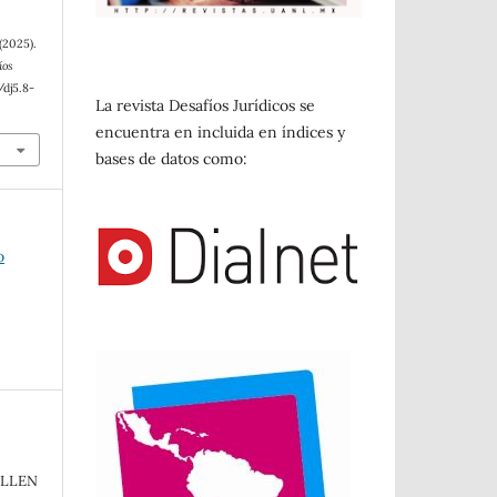
 (2025).
íos
/dj5.8-
La revista Desafíos Jurídicos se
encuentra en incluida en índices y
bases de datos como:
o
ILLEN