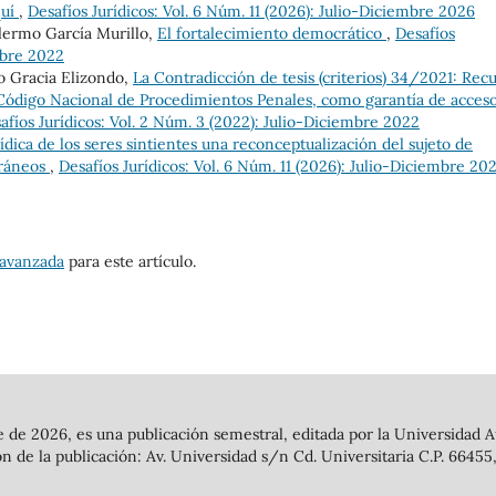
quí
,
Desafíos Jurídicos: Vol. 6 Núm. 11 (2026): Julio-Diciembre 2026
lermo García Murillo,
El fortalecimiento democrático
,
Desafíos
mbre 2022
o Gracia Elizondo,
La Contradicción de tesis (criterios) 34/2021: Rec
 Código Nacional de Procedimientos Penales, como garantía de acceso
afíos Jurídicos: Vol. 2 Núm. 3 (2022): Julio-Diciembre 2022
ídica de los seres sintientes una reconceptualización del sujeto de
oráneos
,
Desafíos Jurídicos: Vol. 6 Núm. 11 (2026): Julio-Diciembre 20
 avanzada
para este artículo.
mbre de 2026, es una publicación semestral, editada por la Universida
n de la publicación: Av. Universidad s/n Cd. Universitaria C.P. 66455