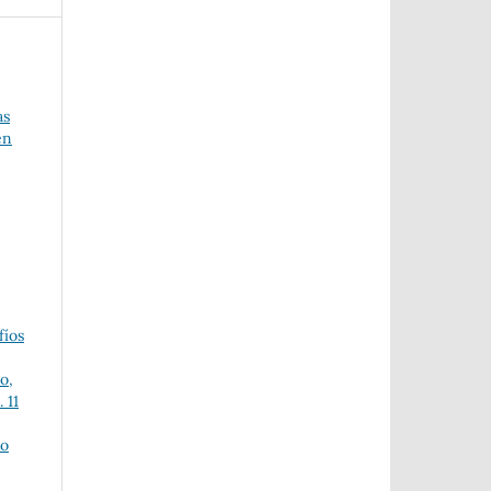
as
en
fíos
o,
 11
to