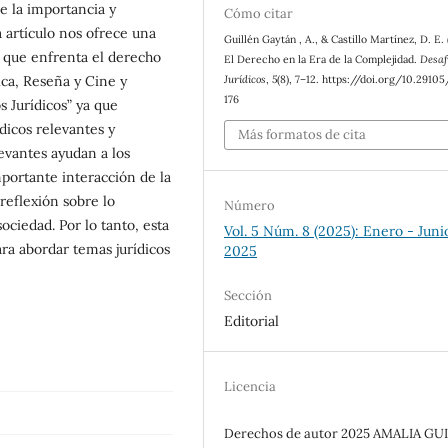
de la importancia y
Cómo citar
 artículo nos ofrece una
Guillén Gaytán , A., & Castillo Martínez, D. E.
os que enfrenta el derecho
El Derecho en la Era de la Complejidad.
Desaf
ica, Reseña y Cine y
Jurídicos
,
5
(8), 7–12. https://doi.org/10.29105
176
 Jurídicos” ya que
dicos relevantes y
Más formatos de cita
levantes ayudan a los
mportante interacción de la
reflexión sobre lo
Número
ociedad. Por lo tanto, esta
Vol. 5 Núm. 8 (2025): Enero - Juni
ara abordar temas jurídicos
2025
Sección
Editorial
Licencia
Derechos de autor 2025 AMALIA GU