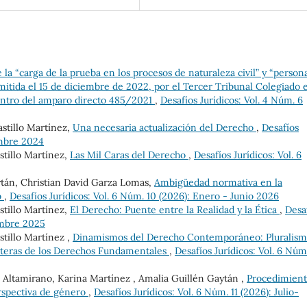
e la “carga de la prueba en los procesos de naturaleza civil” y “person
emitida el 15 de diciembre de 2022, por el Tercer Tribunal Colegiado 
 dentro del amparo directo 485/2021
,
Desafíos Jurídicos: Vol. 4 Núm. 6
stillo Martínez,
Una necesaria actualización del Derecho
,
Desafíos
iembre 2024
tillo Martínez,
Las Mil Caras del Derecho
,
Desafíos Jurídicos: Vol. 6
tán, Christian David Garza Lomas,
Ambigüedad normativa en la
o
,
Desafíos Jurídicos: Vol. 6 Núm. 10 (2026): Enero - Junio 2026
tillo Martínez,
El Derecho: Puente entre la Realidad y la Ética
,
Desa
iembre 2025
tillo Martínez ,
Dinamismos del Derecho Contemporáneo: Pluralism
nteras de los Derechos Fundamentales
,
Desafíos Jurídicos: Vol. 6 Núm.
ltamirano, Karina Martínez , Amalia Guillén Gaytán ,
Procedimien
erspectiva de género
,
Desafíos Jurídicos: Vol. 6 Núm. 11 (2026): Julio-