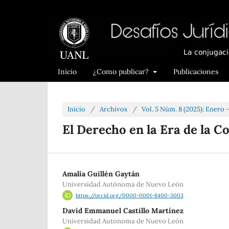
Inicio
¿Como publicar?
Publicaciones
Inicio
/
Archivos
/
Vol. 5 Núm. 8 (2025): Enero 
El Derecho en la Era de la C
Amalia Guillén Gaytán
Universidad Autónoma de Nuevo León
https://orcid.org/0000-0001-8400-3003
David Emmanuel Castillo Martínez
Universidad Autonoma de Nuevo León