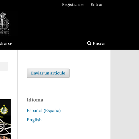
Registrarse
Entrar
strarse
Buscar
Enviar un artículo
Idioma
Español (España)
English