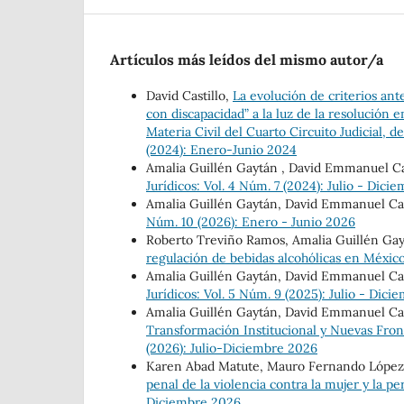
Artículos más leídos del mismo autor/a
David Castillo,
La evolución de criterios ant
con discapacidad” a la luz de la resolución 
Materia Civil del Cuarto Circuito Judicial,
(2024): Enero-Junio 2024
Amalia Guillén Gaytán , David Emmanuel Ca
Jurídicos: Vol. 4 Núm. 7 (2024): Julio - Dic
Amalia Guillén Gaytán, David Emmanuel Cas
Núm. 10 (2026): Enero - Junio 2026
Roberto Treviño Ramos, Amalia Guillén Gay
regulación de bebidas alcohólicas en Méxic
Amalia Guillén Gaytán, David Emmanuel Cas
Jurídicos: Vol. 5 Núm. 9 (2025): Julio - Dic
Amalia Guillén Gaytán, David Emmanuel Cas
Transformación Institucional y Nuevas Fro
(2026): Julio-Diciembre 2026
Karen Abad Matute, Mauro Fernando López A
penal de la violencia contra la mujer y la p
Diciembre 2026