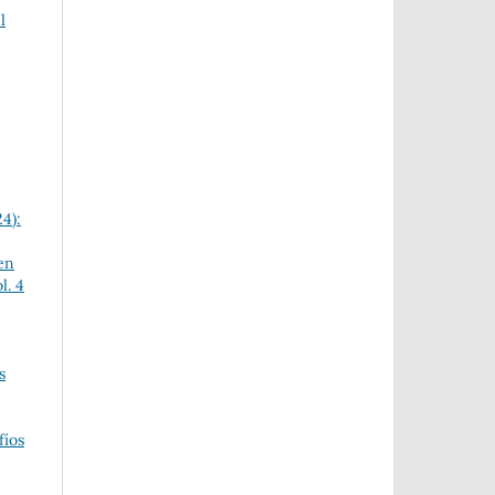
l
24):
en
l. 4
s
fíos