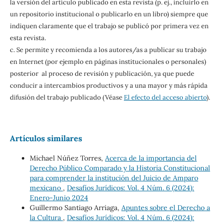
la versión del artículo publicado en esta revista (p. ej., incluirlo en
un repositorio institucional o publicarlo en un libro) siempre que
indiquen claramente que el trabajo se publicó por primera vez en
esta revista.
c. Se permite y recomienda a los autores/as a publicar su trabajo
en Internet (por ejemplo en páginas institucionales o personales)
posterior al proceso de revisión y publicación, ya que puede
conducir a intercambios productivos y a una mayor y más rápida
difusión del trabajo publicado (Véase
El efecto del acceso abierto
).
Artículos similares
Michael Núñez Torres,
Acerca de la importancia del
Derecho Público Comparado y la Historia Constitucional
para comprender la institución del Juicio de Amparo
mexicano
,
Desafíos Jurídicos: Vol. 4 Núm. 6 (2024):
Enero-Junio 2024
Guillermo Santiago Arriaga,
Apuntes sobre el Derecho a
la Cultura
,
Desafíos Jurídicos: Vol. 4 Núm. 6 (2024):