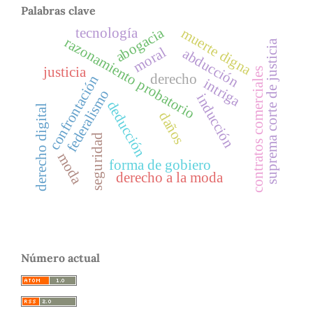
Palabras clave
tecnología
abogacia
muerte digna
razonamiento probatorio
suprema corte de justicia
moral
abducción
justicia
contratos comerciales
derecho
confrontación
intriga
federalismo
inducción
deducción
derecho digital
daños
seguridad
moda
forma de gobiero
derecho a la moda
Número actual