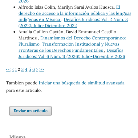
2026
Alfredo Islas Colín, Marilyn Sarai Avalos Huesca,
El
derecho de acceso a la información pública y las lenguas
indígenas en México
,
Desafíos Jurídicos: Vol. 2 Núm. 3
(2022): Julio-Diciembre 2022
Amalia Guillén Gaytán, David Emmanuel Castillo
Martínez ,
Dinamismos del Derecho Contemporáneo:
Pluralismo, Transformación Institucional y Nuevas
Fronteras de los Derechos Fundamentales
,
Desafíos
Jurídicos: Vol. 6 Núm. 11 (2026): Julio-Diciembre 2026
<<
<
1
2
3
4
5
6
>
>>
También puede
Iniciar una búsqueda de similitud avanzada
para este artículo.
Enviar un artículo
Idioma