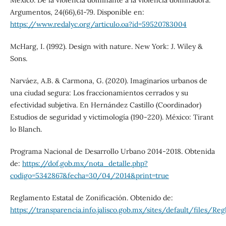
México. De la violencia dominante a la violencia dominadora.
Argumentos, 24(66),61-79. Disponible en:
https://www.redalyc.org/articulo.oa?id=59520783004
McHarg, I. (1992). Design with nature. New York: J. Wiley &
Sons.
Narváez, A.B. & Carmona, G. (2020). Imaginarios urbanos de
una ciudad segura: Los fraccionamientos cerrados y su
efectividad subjetiva. En Hernández Castillo (Coordinador)
Estudios de seguridad y victimología (190-220). México: Tirant
lo Blanch.
Programa Nacional de Desarrollo Urbano 2014-2018. Obtenida
de:
https://dof.gob.mx/nota_detalle.php?
codigo=5342867&fecha=30/04/2014&print=true
Reglamento Estatal de Zonificación. Obtenido de:
https://transparencia.info.jalisco.gob.mx/sites/default/files/