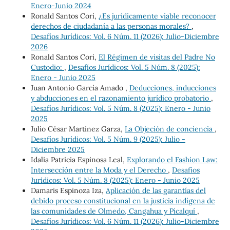
Enero-Junio 2024
Ronald Santos Cori,
¿Es jurídicamente viable reconocer
derechos de ciudadanía a las personas morales?
,
Desafíos Jurídicos: Vol. 6 Núm. 11 (2026): Julio-Diciembre
2026
Ronald Santos Cori,
El Régimen de visitas del Padre No
Custodio:
,
Desafíos Jurídicos: Vol. 5 Núm. 8 (2025):
Enero - Junio 2025
Juan Antonio García Amado ,
Deducciones, inducciones
y abducciones en el razonamiento jurídico probatorio
,
Desafíos Jurídicos: Vol. 5 Núm. 8 (2025): Enero - Junio
2025
Julio César Martínez Garza,
La Objeción de conciencia
,
Desafíos Jurídicos: Vol. 5 Núm. 9 (2025): Julio -
Diciembre 2025
Idalia Patricia Espinosa Leal,
Explorando el Fashion Law:
Intersección entre la Moda y el Derecho
,
Desafíos
Jurídicos: Vol. 5 Núm. 8 (2025): Enero - Junio 2025
Damaris Espinoza Iza,
Aplicación de las garantías del
debido proceso constitucional en la justicia indígena de
las comunidades de Olmedo, Cangahua y Picalquí
,
Desafíos Jurídicos: Vol. 6 Núm. 11 (2026): Julio-Diciembre