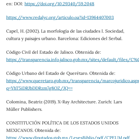
en: DOI:
https://doi.org/10.29340/59.2048
https://www.redalyc.org/articulo.oa?id=13964407003
Capel, H. (2002). La morfología de las ciudades I. Sociedad,
cultura y paisajes urbano. Barcelona: Ediciones del Serbal.
Código Civil del Estado de Jalisco. Obtenida de:
https://transparencia.info.jalisco.gob.mx/sites/default/file
Código Urbano del Estado de Querétaro. Obtenida de:
https://www.queretaro.gob.mx/transparencia/marcojuridico.asp
q=YhT5iDRJbDDRzm7g8OZ/JQ==
Colomina, Beatriz (2019). X-Ray Architecture. Zurich: Lars
Müller Publishers.
CONSTITUCIÓN POLÍTICA DE LOS ESTADOS UNIDOS
MEXICANOS. Obtenida de:
https://www.diputados.gob.mx/LeyesBiblio/pdf/CPEUM.pdf