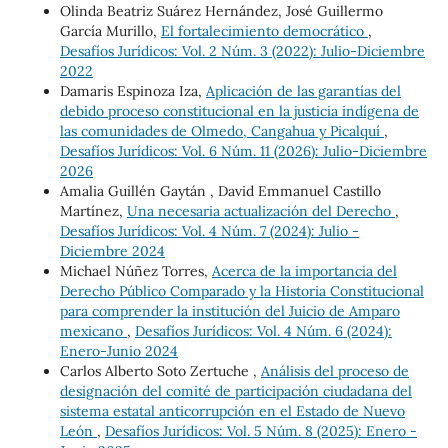
Olinda Beatriz Suárez Hernández, José Guillermo
García Murillo,
El fortalecimiento democrático
,
Desafíos Jurídicos: Vol. 2 Núm. 3 (2022): Julio-Diciembre
2022
Damaris Espinoza Iza,
Aplicación de las garantías del
debido proceso constitucional en la justicia indígena de
las comunidades de Olmedo, Cangahua y Picalquí
,
Desafíos Jurídicos: Vol. 6 Núm. 11 (2026): Julio-Diciembre
2026
Amalia Guillén Gaytán , David Emmanuel Castillo
Martínez,
Una necesaria actualización del Derecho
,
Desafíos Jurídicos: Vol. 4 Núm. 7 (2024): Julio -
Diciembre 2024
Michael Núñez Torres,
Acerca de la importancia del
Derecho Público Comparado y la Historia Constitucional
para comprender la institución del Juicio de Amparo
mexicano
,
Desafíos Jurídicos: Vol. 4 Núm. 6 (2024):
Enero-Junio 2024
Carlos Alberto Soto Zertuche ,
Análisis del proceso de
designación del comité de participación ciudadana del
sistema estatal anticorrupción en el Estado de Nuevo
León
,
Desafíos Jurídicos: Vol. 5 Núm. 8 (2025): Enero -