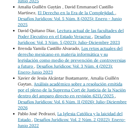
Junio 2025
Amalia Guillén Gaytán , David Emmanuel Castillo
Martínez,
El Derecho en la Era de la Complejidad.
,
Desafíos Jurídicos: Vol. 5 Núm. 8 (2025): Enero - Junio
2025
David Quitano Díaz,
Lectura actual de las facultades del
Poder Ejecutivo en el Estado Veracruz
,
Desafíos
Jurídicos: Vol. 3 Núm. 5 (2023): Julio-Diciembre 2023
Brenda Yamila Castillo Alvarado,
Los retos actuales del
derecho mexicano en materia informática y su
legislación como medio de prevención de controversias
a futuro
,
Desafíos Jurídicos: Vol. 3 Núm. 4 (2023):
Enero-Junio 2023
Xavier de Jesús Alcántar Bustamante, Amalia Guillén
Gaytan,
Análisis académico sobre a resolución emitida
por el pleno de la Suprema Cort de Justicia de la Nación
dentro del amparo directo en revisión 6213/2025
,
Desafíos Jurídicos: Vol. 6 Núm. 11 (2026): Julio-Diciembre
2026
Pablo José Pedrazzi,
La Iglesia Católica y la laicidad del
Estado
,
Desafíos Jurídicos: Vol. 2 Núm. 2 (2022): Enero-
Junio 2022