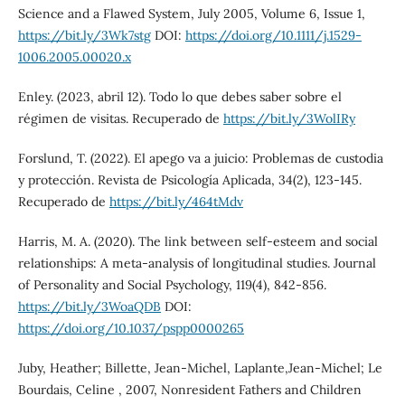
Science and a Flawed System, July 2005, Volume 6, Issue 1,
https://bit.ly/3Wk7stg
DOI:
https://doi.org/10.1111/j.1529-
1006.2005.00020.x
Enley. (2023, abril 12). Todo lo que debes saber sobre el
régimen de visitas. Recuperado de
https://bit.ly/3WolIRy
Forslund, T. (2022). El apego va a juicio: Problemas de custodia
y protección. Revista de Psicología Aplicada, 34(2), 123-145.
Recuperado de
https://bit.ly/464tMdv
Harris, M. A. (2020). The link between self-esteem and social
relationships: A meta-analysis of longitudinal studies. Journal
of Personality and Social Psychology, 119(4), 842-856.
https://bit.ly/3WoaQDB
DOI:
https://doi.org/10.1037/pspp0000265
Juby, Heather; Billette, Jean-Michel, Laplante,Jean-Michel; Le
Bourdais, Celine , 2007, Nonresident Fathers and Children