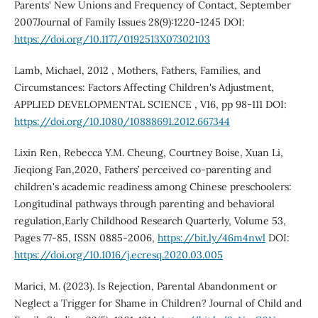
Parents' New Unions and Frequency of Contact, September
2007Journal of Family Issues 28(9):1220-1245 DOI:
https://doi.org/10.1177/0192513X07302103
Lamb, Michael, 2012 , Mothers, Fathers, Families, and
Circumstances: Factors Affecting Children's Adjustment,
APPLIED DEVELOPMENTAL SCIENCE , V16, pp 98-111 DOI:
https://doi.org/10.1080/10888691.2012.667344
Lixin Ren, Rebecca Y.M. Cheung, Courtney Boise, Xuan Li,
Jieqiong Fan,2020, Fathers’ perceived co-parenting and
children's academic readiness among Chinese preschoolers:
Longitudinal pathways through parenting and behavioral
regulation,Early Childhood Research Quarterly, Volume 53,
Pages 77-85, ISSN 0885-2006,
https://bit.ly/46m4nwl
DOI:
https://doi.org/10.1016/j.ecresq.2020.03.005
Marici, M. (2023). Is Rejection, Parental Abandonment or
Neglect a Trigger for Shame in Children? Journal of Child and