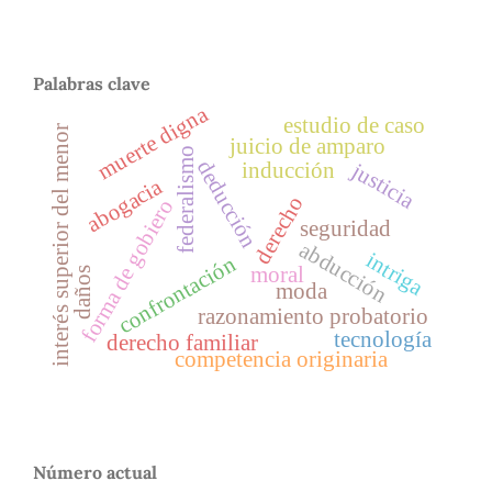
Palabras clave
muerte digna
estudio de caso
interés superior del menor
juicio de amparo
federalismo
deducción
justicia
inducción
abogacia
derecho
forma de gobiero
seguridad
abducción
intriga
confrontación
moral
daños
moda
razonamiento probatorio
tecnología
derecho familiar
competencia originaria
Número actual