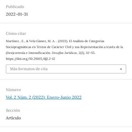
Publicado
2022-01-31
Cómo citar
Martínez , E., & Vela Gámez, M. A. . (2022). El Análisis de Categorías
Sociopragmáticas en Textos de Carácter Civil y sus Representación a través de la
(Des)cortesía e Intensificación.
Desafíos Jurídicos
,
2
(2), 32–55.
https://doi.org/10.29105/dj2.2-12
Más formatos de cita
Número
Vol. 2 Núm. 2 (2022): Enero-Junio 2022
Sección
Artículo