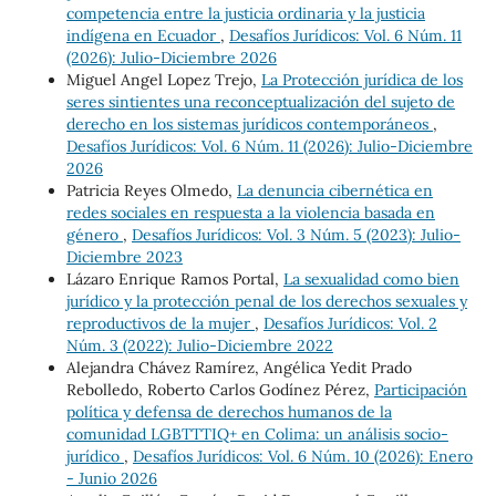
competencia entre la justicia ordinaria y la justicia
indígena en Ecuador
,
Desafíos Jurídicos: Vol. 6 Núm. 11
(2026): Julio-Diciembre 2026
Miguel Angel Lopez Trejo,
La Protección jurídica de los
seres sintientes una reconceptualización del sujeto de
derecho en los sistemas jurídicos contemporáneos
,
Desafíos Jurídicos: Vol. 6 Núm. 11 (2026): Julio-Diciembre
2026
Patricia Reyes Olmedo,
La denuncia cibernética en
redes sociales en respuesta a la violencia basada en
género
,
Desafíos Jurídicos: Vol. 3 Núm. 5 (2023): Julio-
Diciembre 2023
Lázaro Enrique Ramos Portal,
La sexualidad como bien
jurídico y la protección penal de los derechos sexuales y
reproductivos de la mujer
,
Desafíos Jurídicos: Vol. 2
Núm. 3 (2022): Julio-Diciembre 2022
Alejandra Chávez Ramírez, Angélica Yedit Prado
Rebolledo, Roberto Carlos Godínez Pérez,
Participación
política y defensa de derechos humanos de la
comunidad LGBTTTIQ+ en Colima: un análisis socio-
jurídico
,
Desafíos Jurídicos: Vol. 6 Núm. 10 (2026): Enero
- Junio 2026