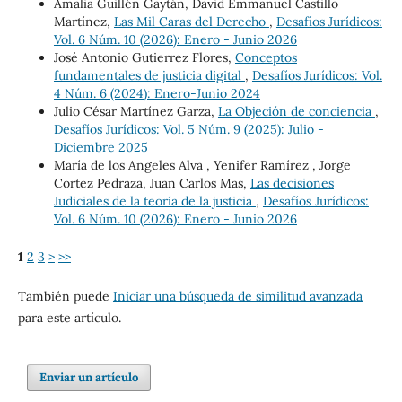
Amalia Guillén Gaytán, David Emmanuel Castillo
Martínez,
Las Mil Caras del Derecho
,
Desafíos Jurídicos:
Vol. 6 Núm. 10 (2026): Enero - Junio 2026
José Antonio Gutierrez Flores,
Conceptos
fundamentales de justicia digital
,
Desafíos Jurídicos: Vol.
4 Núm. 6 (2024): Enero-Junio 2024
Julio César Martínez Garza,
La Objeción de conciencia
,
Desafíos Jurídicos: Vol. 5 Núm. 9 (2025): Julio -
Diciembre 2025
María de los Angeles Alva , Yenifer Ramírez , Jorge
Cortez Pedraza, Juan Carlos Mas,
Las decisiones
Judiciales de la teoría de la justicia
,
Desafíos Jurídicos:
Vol. 6 Núm. 10 (2026): Enero - Junio 2026
1
2
3
>
>>
También puede
Iniciar una búsqueda de similitud avanzada
para este artículo.
Enviar un artículo