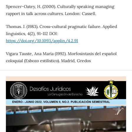
Spencer-Oatey, H. (2000). Culturally speaking managing
rapport in talk across cultures. London: Cassell.
Thomas. J. (1983). Cross-cultural pragmatic failure. Applied
linguistics, 4(2), 91-112 DOI:
https://doi.org/10.1093/applin/4.2.91
Vigara Tauste, Ana María (1992). Morfosintaxis del español
coloquial (Esbozo estilístico). Madrid, Gredos